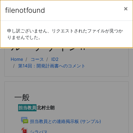
あなたは現在ゲストアクセスを利用しています (
ロ
メインコンテンツへスキップする
サイドパネル
filenotfound
filenotfound
グイン
)
インストラクショナ
申し訳ございません、リクエストされたファイルが見つか
申し訳ございません、リクエストされたファイルが見つか
りませんでした。
りませんでした。
ル・デザインⅡ
Home
コース
ID2
第14回：開発計画書へのコメント
一般
担当教員
北村士朗
フォーラム
担当教員との連絡掲示板 (サンプル)
ファイル
シラバス