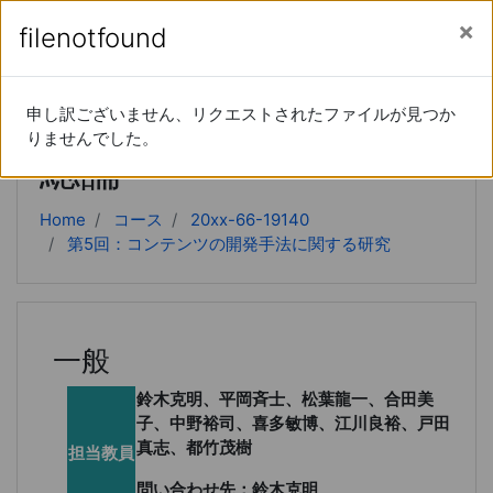
あなたは現在ゲストアクセスを利用しています (
ロ
メインコンテンツへスキップする
サイドパネル
filenotfound
filenotfound
グイン
)
教授システム学研究
申し訳ございません、リクエストされたファイルが見つか
申し訳ございません、リクエストされたファイルが見つか
りませんでした。
りませんでした。
総論
Home
コース
20xx-66-19140
第5回：コンテンツの開発手法に関する研究
一般
鈴木克明、平岡斉士、松葉龍一、合田美
子、中野裕司、喜多敏博、江川良裕、戸田
真志、都竹茂樹
担当教員
問い合わせ先：鈴木克明