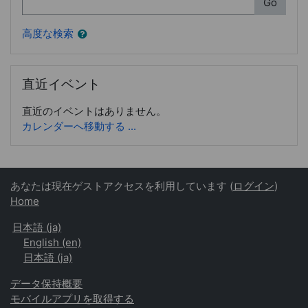
Go
高度な検索
直近イベント をスキップする
直近イベント
直近のイベントはありません。
カレンダーへ移動する ...
あなたは現在ゲストアクセスを利用しています (
ログイン
)
Home
日本語 ‎(ja)‎
English ‎(en)‎
日本語 ‎(ja)‎
データ保持概要
モバイルアプリを取得する