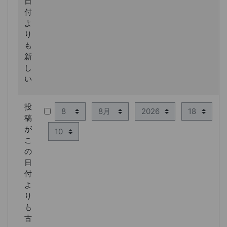
日
付
よ
り
も
新
し
い
投
日
月
年
時
稿
分
が
こ
の
日
付
よ
り
も
古