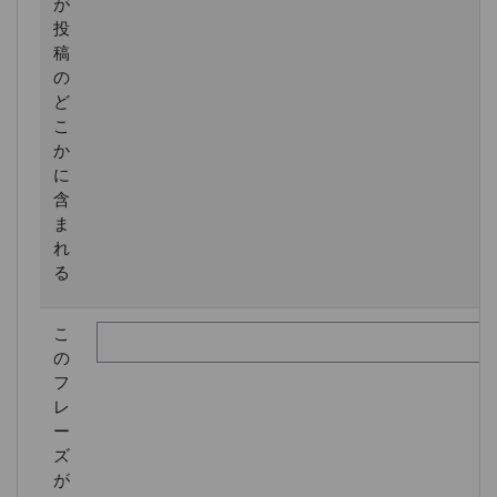
が
投
稿
の
ど
こ
か
に
含
ま
れ
る
こ
の
フ
レ
ー
ズ
が