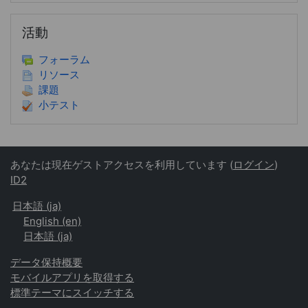
活動 をスキップする
活動
フォーラム
リソース
課題
小テスト
あなたは現在ゲストアクセスを利用しています (
ログイン
)
ID2
日本語 ‎(ja)‎
English ‎(en)‎
日本語 ‎(ja)‎
データ保持概要
モバイルアプリを取得する
標準テーマにスイッチする