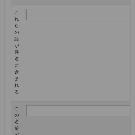
こ
れ
ら
の
語
が
件
名
に
含
ま
れ
る
こ
の
名
前
が