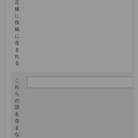
正
確
に
投
稿
に
含
ま
れ
る
こ
れ
ら
の
語
を
含
ま
な