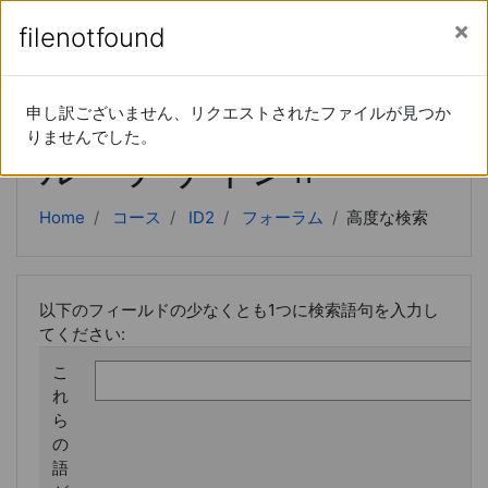
あなたは現在ゲストアクセスを利用しています (
ロ
メインコンテンツへスキップする
サイドパネル
filenotfound
グイン
)
インストラクショナ
申し訳ございません、リクエストされたファイルが見つか
りませんでした。
ル・デザインⅡ
Home
コース
ID2
フォーラム
高度な検索
以下のフィールドの少なくとも1つに検索語句を入力し
てください:
こ
れ
ら
の
語