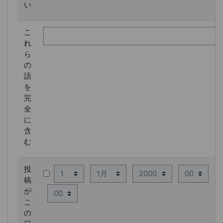
い
こ
れ
ら
の
語
を
完
全
に
含
む
投
日
月
年
時
稿
分
が
こ
の