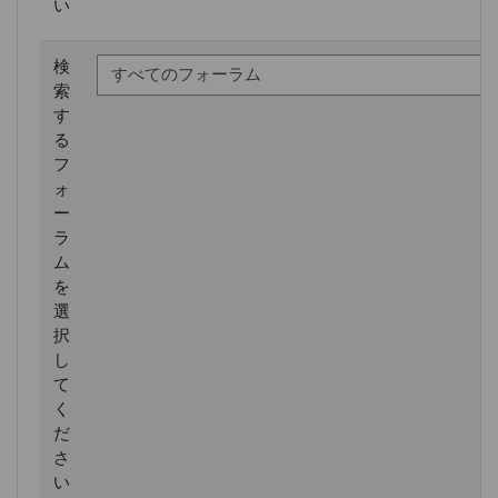
い
検
索
す
る
フ
ォ
ー
ラ
ム
を
選
択
し
て
く
だ
さ
い