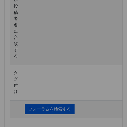
投
稿
者
名
に
合
致
す
る
タ
グ
付
け
フォーラムを検索する