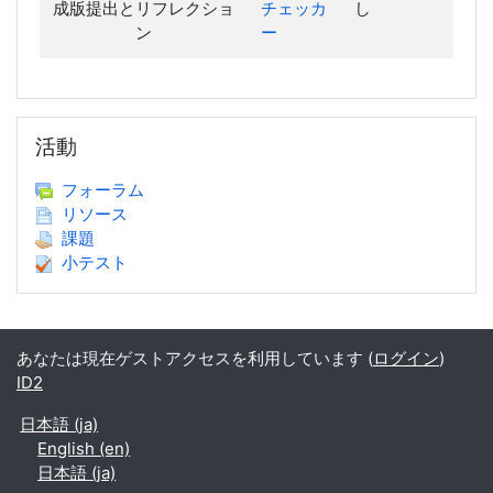
成版提出とリフレクショ
チェッカ
し
ン
ー
活動 をスキップする
活動
フォーラム
リソース
課題
小テスト
あなたは現在ゲストアクセスを利用しています (
ログイン
)
ID2
日本語 ‎(ja)‎
English ‎(en)‎
日本語 ‎(ja)‎