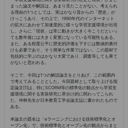
まった論文や解説は、あまり見たことがない。考えられ
る理由の1つとしては、実はかなり昔からの「歴史」が
けっこうあり、その上で、1990年代のインターネット
の拡大にあわせて加速度的に様々な学習支援環境が出現
し、さらに「現状」は常に動きが大きく今こうだといっ
ても数年後には大きく変更になっている可能性もある。
また、ある程度公平に歴史的評価を下すには数値的裏付
けも必要であり、そう簡単な作業ではない。この題材で
包括的に学ぶのはかなり大変であり、調査等しても果て
がないと思われる。
そこで、今回は1つの解説論文をとりあげ、この範囲内
で考えてみることとした。今回題材として取り上げる指
定論文[1]は、特にSCORM等の標準化の観点から学習支
援環境に関する実装研究に草分け的に関わってこられ
た、仲林先生が日本教育工学会論文誌に書かれたもので
ある。
本論文の題名は「eラーニングにおける技術標準化とオ
ープン化」で、技術標準化とオープン化の観点からまと