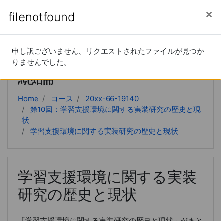
あなたは現在ゲストアクセスを利用しています (
ロ
メインコンテンツへスキップする
サイドパネル
filenotfound
filenotfound
グイン
)
教授システム学研究
申し訳ございません、リクエストされたファイルが見つか
申し訳ございません、リクエストされたファイルが見つか
りませんでした。
りませんでした。
総論
Home
コース
20xx-66-19140
第10回：学習支援環境に関する実装研究の歴史と現
状
学習支援環境に関する実装研究の歴史と現状
学習支援環境に関する実装
研究の歴史と現状
「学習支援環境に関する実装研究の歴史と現状」がまと