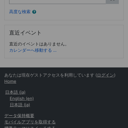
高度な検索
直近イベント をスキップする
直近イベント
直近のイベントはありません。
カレンダーへ移動する ...
あなたは現在ゲストアクセスを利用しています (
ログイン
)
Home
日本語 ‎(ja)‎
English ‎(en)‎
日本語 ‎(ja)‎
データ保持概要
モバイルアプリを取得する