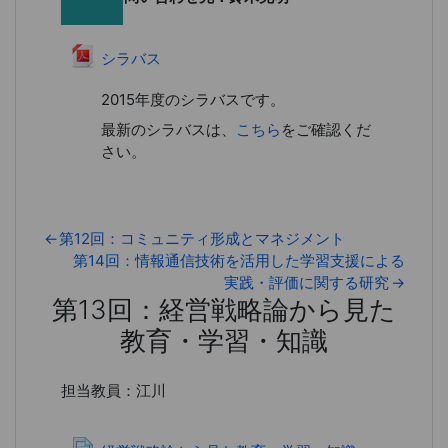
ファイル
シラバス
2015年度のシラバスです。
最新のシラバスは、
こちら
をご確認くだ
さい。
←
第12回：コミュニティ形成とマネジメント
第14回：情報通信技術を活用した学習支援による
実践・評価に関する研究
→
第13回：経営戦略論から見た
教育・学習・知識
第13回：経営戦略論から見た教育
担当教員：江川
ページ