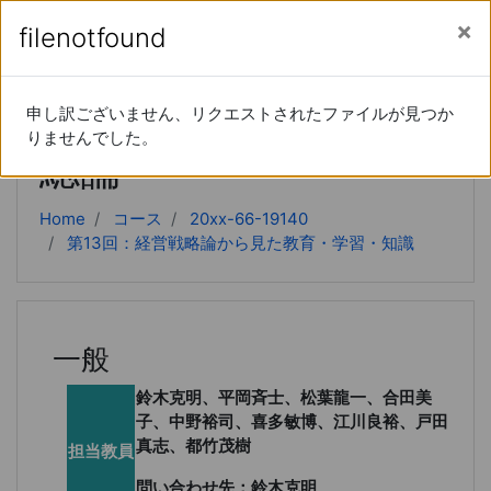
あなたは現在ゲストアクセスを利用しています (
ロ
メインコンテンツへスキップする
サイドパネル
filenotfound
filenotfound
グイン
)
教授システム学研究
申し訳ございません、リクエストされたファイルが見つか
申し訳ございません、リクエストされたファイルが見つか
りませんでした。
りませんでした。
総論
Home
コース
20xx-66-19140
第13回：経営戦略論から見た教育・学習・知識
一般
鈴木克明、平岡斉士、松葉龍一、合田美
子、中野裕司、喜多敏博、江川良裕、戸田
真志、都竹茂樹
担当教員
問い合わせ先：鈴木克明