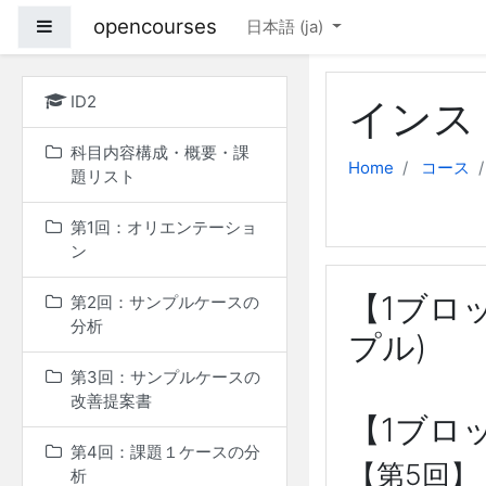
メインコンテンツへス
opencourses
サイドパネル
日本語 ‎(ja)‎
ID2
インス
科目内容構成・概要・課
Home
コース
題リスト
第1回：オリエンテーショ
ン
【1ブロ
第2回：サンプルケースの
分析
プル)
第3回：サンプルケースの
改善提案書
【1ブロ
第4回：課題１ケースの分
【第5回】
析