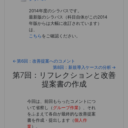
2014年度のシラバスです。
最新版のシラバス（科目自体がこの2014
年版からは大幅に改訂されています）
は、
こちら
をご確認ください。
←
第6回：改善提案へのコメント
第8回：新規導入ケースの分析
→
第7回：リフレクションと改善
提案書の作成
第7回：リフレクションと改善提
今回は、前回もらったコメントにつ
いて省察し
（
グループ作業
）、それ
をふまえて各自が最終的な改善提案
書を作成・提出します（
個人作
業
）。