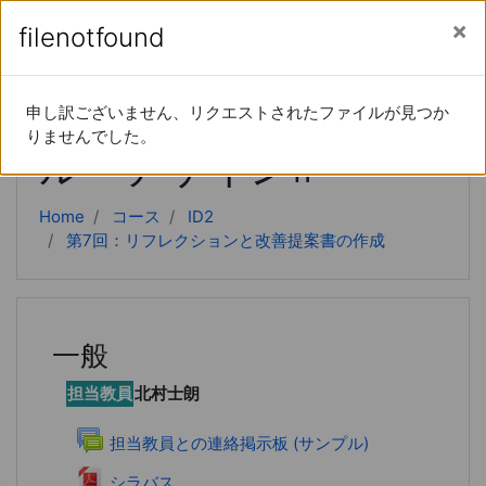
あなたは現在ゲストアクセスを利用しています (
ロ
メインコンテンツへスキップする
サイドパネル
filenotfound
filenotfound
グイン
)
インストラクショナ
申し訳ございません、リクエストされたファイルが見つか
申し訳ございません、リクエストされたファイルが見つか
りませんでした。
りませんでした。
ル・デザインⅡ
Home
コース
ID2
第7回：リフレクションと改善提案書の作成
一般
担当教員
北村士朗
フォーラム
担当教員との連絡掲示板 (サンプル)
ファイル
シラバス