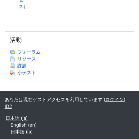
ス）
活動 をスキップする
活動
フォーラム
リソース
課題
小テスト
あなたは現在ゲストアクセスを利用しています (
ログイン
)
ID2
日本語 ‎(ja)‎
English ‎(en)‎
日本語 ‎(ja)‎