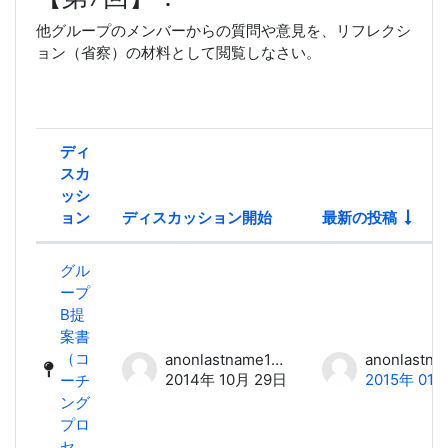
他グループのメンバーからの質問や意見を、リフレクシ
ョン（省察）の材料として閲覧しなさい。
ディ
スカ
ッシ
ョン
ディスカッション開始
最新の投稿
ステータス
ディスカッション一覧です。1 / 1
グル
ープ
B提
案書
（コ
anonlastname18 anonfirstname18
2014年 10月 29日
2015年 01
ーチ
ング
プロ
セ