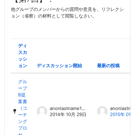
他グループのメンバーからの質問や意見を、リフレクシ
ョン（省察）の材料として閲覧しなさい。
ディ
スカ
ッシ
ョン
ディスカッション開始
最新の投稿
ステータス
ディスカッション一覧です。1 / 1
グル
ープ
B提
案書
（コ
anonlastname18 anonfirstname18
2014年 10月 29日
2015年 01
ーチ
ング
プロ
セ