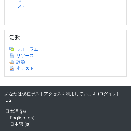
ス）
活動 をスキップする
活動
フォーラム
リソース
課題
小テスト
あなたは現在ゲストアクセスを利用しています (
ログイン
)
ID2
日本語 ‎(ja)‎
English ‎(en)‎
日本語 ‎(ja)‎