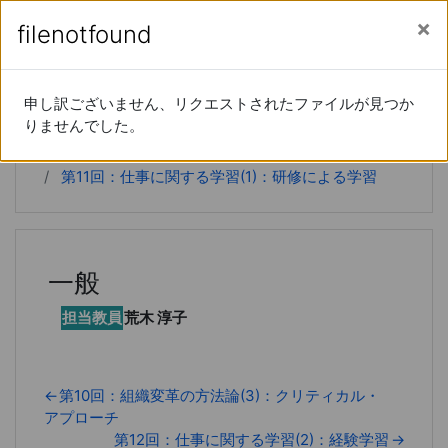
あなたは現在ゲストアクセスを利用しています (
ロ
メインコンテンツへスキップする
サイドパネル
filenotfound
filenotfound
グイン
)
経営学特論
申し訳ございません、リクエストされたファイルが見つか
申し訳ございません、リクエストされたファイルが見つか
りませんでした。
りませんでした。
Home
コース
20xx-66-15190
第11回：仕事に関する学習(1)：研修による学習
一般
担当教員
荒木 淳子
←
第10回：組織変革の方法論(3)：クリティカル・
アプローチ
第12回：仕事に関する学習(2)：経験学習
→