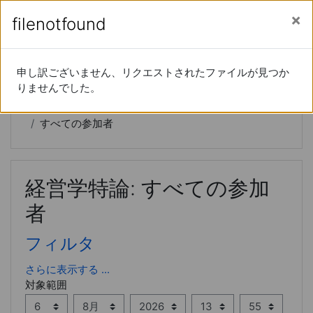
あなたは現在ゲストアクセスを利用しています (
ロ
メインコンテンツへスキップする
サイドパネル
filenotfound
filenotfound
グイン
)
経営学特論
申し訳ございません、リクエストされたファイルが見つか
申し訳ございません、リクエストされたファイルが見つか
りませんでした。
りませんでした。
Home
コース
20xx-66-15190
最近の活動
すべての参加者
経営学特論: すべての参加
者
フィルタ
さらに表示する ...
対象範囲
日
月
年
時
分
対象範囲