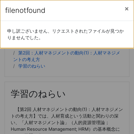
あなたは現在ゲストアクセスを利用しています (
ロ
メインコンテンツへスキップする
サイドパネル
filenotfound
filenotfound
グイン
)
経営学特論
申し訳ございません、リクエストされたファイルが見つか
申し訳ございません、リクエストされたファイルが見つか
りませんでした。
りませんでした。
Home
コース
20xx-66-15190
第2回：人材マネジメントの動向(1)：人材マネジメ
ントの考え方
学習のねらい
学習のねらい
【第2回 人材マネジメントの動向(1)：人材マネジメン
トの考え方】では、人材育成という活動と関わりの深
い、「人材マネジメント論」（人的資源管理論；
Human Resource Management; HRM）の基本概念に