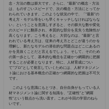
念・方法の数は膨大です。さらに、“最新”の概念・方法
は、ものすごいスピードで、次の概念・方法にとってか
わられていきます。このような状況の中で、「“最新”の
考え方・モデル等をいち早くキャッチしなければならな
い」ということを意識しすぎると、その膨大な数や変化
のスピードに翻弄され、本質的な部分を見失う危険性が
高くなります。こう考えると、大切なのは、“最新”と言
われている考え方は、従来の考え方とどこが違うのかを
理解し、新たなモデルの潜在的な問題点はどこにあるの
かを見抜くことだと言えるでしょう。そして、そのため
の第一歩として、基本的な概念を正確かつ網羅的に把握
することが必要となります。特に、人材育成につい
て“プロ”として発言していくためには、人材マネジメン
ト論における基本概念の正確かつ網羅的な把握は不可欠
です。
このような意識にもとづき、自分自身がもっている人
材マネジメント論に関する知識を、“正確性”と“網羅
性”という観点から洗い直す。これが今回の学習のねら
いです。