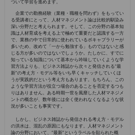
ついて学習を進めます。
企業での勤務経験（業種・職種を問わず）をもってい
る受講者にとって、人材マネジメント論は比較的馴染み
深い分野だと考えられます。そして、この分野の基本知
識は人材育成を考える上で極めて重要だと認識する一方
で、業務の中で日常的に使われているボキャブラリーが
多いため、改めて「一から勉強する」ものではないと感
じる方が多いのではないでしょうか。たしかに、すでに
知っている知識について基本から吟味していくような学
習方法よりも、ビジネス雑誌から次々と発信される“最
新”の考え方・モデル等をいち早くキャッチしていくほ
うが実践的だという考え方もあります。もちろん、この
ような学習方法が役立つ場合のあることを否定するつも
りはありません。ある時期一世を風靡した人材マネジメ
ントの概念が、数年後には全く使われなくなるような状
況が多いことも事実です。
しかし、ビジネス雑誌から発信される考え方・モデル
の洪水は、混乱の原因にもなります。人材マネジメント
論の分野において、“最新”というラベルを貼られた概