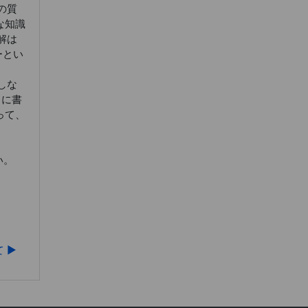
の質
な知識
解は
ーとい
しな
）に書
って、
い。
▶︎