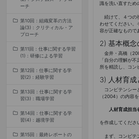
識を洗い直すため
ーチ
続けて、４つの視
第10回：組織変革の方法
わせてください。
論(3)：クリティカル・ア
容が正確なもので
プローチ
2) 基本概
第11回：仕事に関する学習
金井・高橋（20
(1)：研修による学習
「自分の理解が不
所を精読し、コン
第12回：仕事に関する学
習(2)：経験学習
3) 人材育
コンピテンシーと
第13回：仕事に関する学
（2004）の内容
習(3)：職場学習
人材育成担当
第14回：仕事に関する学
習(4)：越境学習
を作成してくださ
第15回：最終レポートの
まず、コンピテン