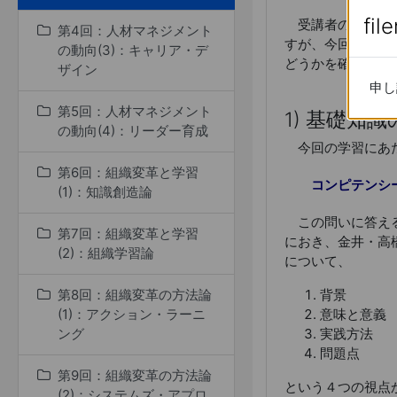
fil
fil
受講者の多くは、
第4回：人材マネジメント
すが、今回の学習
の動向(3)：キャリア・デ
どうかを確認する
ザイン
申し
申し
第5回：人材マネジメント
1) 基礎知識
の動向(4)：リーダー育成
今回の学習にあた
第6回：組織変革と学習
コンピテンシ
(1)：知識創造論
この問いに答える
第7回：組織変革と学習
におき、金井・高
(2)：組織学習論
について、
第8回：組織変革の方法論
背景
(1)：アクション・ラーニ
意味と意義
ング
実践方法
問題点
第9回：組織変革の方法論
という４つの視点
(2)：システムズ・アプロ