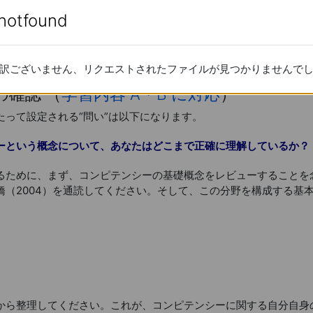
enotfound
enotfound
コンピテンシーに関する何らかの知識をすでにもっていると思わ
のねらいが、自分自身の知識を洗い直し、自分の理解が正確であっ
ことにある点を理解した上で、学習に取り組んでください。
訳ございません、リクエストされたファイルが見つかりませんで
訳ございません、リクエストされたファイルが見つかりませんで
の確認 （
学習内容 A・B に対応
）
って設定される“問い”は以下になります。
ーという概念について、あなたはどこまで正確に理解しているか？
ために、まず、コンピテンシーの基礎概念をレビューすることを
橋（2004）を通読してください。そして、この分野を構成する基
から整理してください。これが、コンピテンシーに関する自分自身