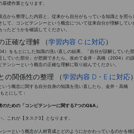
の基礎作業となります。
点から整理した内容と、従来から自分がもっている知識とを照ら
そして、コンピテンシーという概念について従来自分が理解してい
あったどうかを確認してください。
念の正確な理解 （
学習内容 C に対応
）
04）をもとにした知識の洗い直しの結果、「自分が誤解していた
足していた部分」が把握できたら、改めて金井・高橋（2004）の
ピテンシーという概念の正確な理解に取り組んでください。
成との関係性の整理 （
学習内容 D・E に対応
いう概念に関する自分自身の知識を洗い直したら、金井・高橋
をもとにして：
者のための「コンピテンシーに関する7つのQ&A」
い。これが【タスク3】となります。
シーという概念が人材育成とどのようにかかわっているのかを検