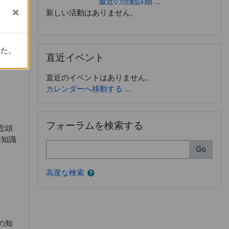
最近の活動詳細 ...
新しい活動はありません。
れま
たか
直近イベント をスキップする
した。
した。
直近イベント
直近のイベントはありません。
カレンダーへ移動する ...
フォーラムを検索する をスキップする
フォーラムを検索する
念頭
本知識
検索
Go
高度な検索
の知