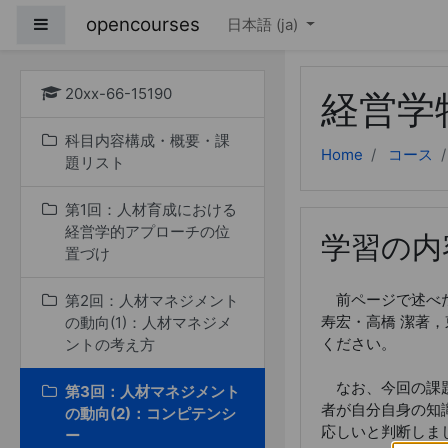
メインコンテンツへス
opencourses
サイドパネル
日本語 ‎(ja)‎
20xx-66-15190
経営学
科目内容構成・概要・課
Home
コース
題リスト
第1回：人材育成における
経営学的アプローチの位
学習の内
置づけ
前ページで述べた
第2回：人材マネジメント
寿宏・高橋 潔著，
の動向(1)：人材マネジメ
ください。
ントの考え方
なお、今回の課題
第3回：人材マネジメント
者が自分自身の知
の動向(2)：コンピテンシ
応しいと判断しま
ー