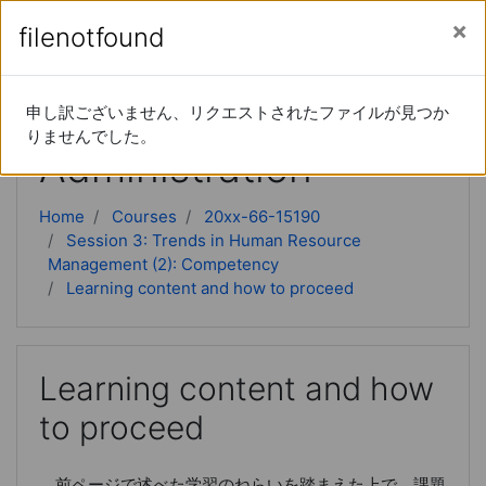
Skip to main content
Side panel
You are currently using guest access (
Log in
)
filenotfound
filenotfound
Advanced Business
申し訳ございません、リクエストされたファイルが見つか
申し訳ございません、リクエストされたファイルが見つか
りませんでした。
りませんでした。
Administration
Home
Courses
20xx-66-15190
Session 3: Trends in Human Resource
Management (2): Competency
Learning content and how to proceed
Learning content and how
to proceed
前ページで述べた学習のねらいを踏まえた上で、課題