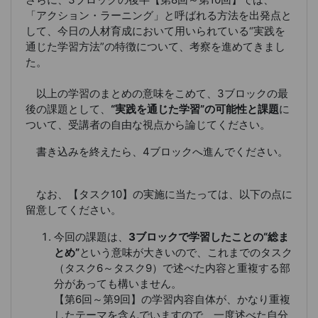
「アクション・ラーニング」と呼ばれる方法を出発点と
して、今日の人材育成において用いられている“実践を
通じた学習方法”の特徴について、考察を進めてきまし
た。
以上の学習のまとめの意味をこめて、3ブロックの最
後の課題として、
“実践を通じた学習”の可能性と課題
に
ついて、受講者の自由な視点から論じてください。
書き込みを終えたら、4ブロックへ進んでください。
なお、【タスク10】の実施に当たっては、以下の点に
留意してください。
今回の課題は、
3ブロックで学習したことの“総ま
とめ”
という意味が大きいので、これまでのタスク
（タスク6～タスク9）で述べた内容と重複する部
分があっても構いません。
【第6回～第9回】の学習内容自体が、かなり重複
したテーマを含んでいますので、一度述べた自分