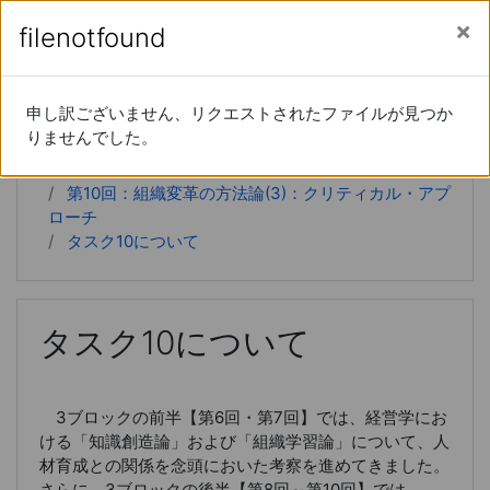
あなたは現在ゲストアクセスを利用しています (
ロ
メインコンテンツへスキップする
サイドパネル
filenotfound
filenotfound
グイン
)
経営学特論
申し訳ございません、リクエストされたファイルが見つか
申し訳ございません、リクエストされたファイルが見つか
りませんでした。
りませんでした。
Home
コース
20xx-66-15190
第10回：組織変革の方法論(3)：クリティカル・アプ
ローチ
タスク10について
タスク10について
3ブロックの前半【第6回・第7回】では、経営学にお
ける「知識創造論」および「組織学習論」について、人
材育成との関係を念頭においた考察を進めてきました。
さらに、3ブロックの後半【第8回～第10回】では、