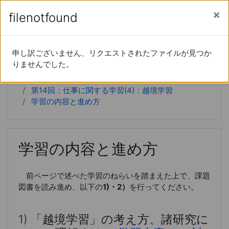
あなたは現在ゲストアクセスを利用しています (
ロ
メインコンテンツへスキップする
サイドパネル
filenotfound
filenotfound
グイン
)
経営学特論
申し訳ございません、リクエストされたファイルが見つか
申し訳ございません、リクエストされたファイルが見つか
りませんでした。
りませんでした。
Home
コース
20xx-66-15190
第14回：仕事に関する学習(4)：越境学習
学習の内容と進め方
学習の内容と進め方
前ページで述べた学習のねらいを踏まえた上で、課題
図書を読み進め、以下の
1)・2）
を行ってください。
1) 「越境学習」の考え方、諸研究に