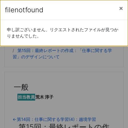
あなたは現在ゲストアクセスを利用しています (
ロ
メインコンテンツへスキップする
サイドパネル
filenotfound
filenotfound
グイン
)
経営学特論
申し訳ございません、リクエストされたファイルが見つか
申し訳ございません、リクエストされたファイルが見つか
りませんでした。
りませんでした。
Home
コース
20xx-66-15190
第15回：最終レポートの作成：「仕事に関する学
習」のデザインについて
一般
担当教員
荒木 淳子
←
第14回：仕事に関する学習(4)：越境学習
第15回：最終レポートの作