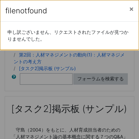
メインコンテンツへスキップする
サイドパネル
あなたは現在ゲストアクセスを利用していま
filenotfound
filenotfound
経営学特論
申し訳ございません、リクエストされたファイルが見つか
申し訳ございません、リクエストされたファイルが見つか
りませんでした。
りませんでした。
Home
コース
20xx-66-15190
第2回：人材マネジメントの動向(1)：人材マネジメ
ントの考え方
[タスク2]掲示板 (サンプル)
検索
フォーラムを検索する
[タスク2]掲示板 (サンプル)
守島（2004）をもとに、人材育成担当者のための
「人材マネジメント論の基本概念に関する７つのQ&A」