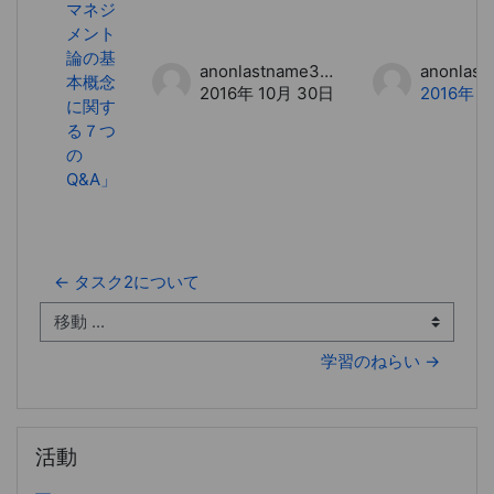
マネジ
メント
論の基
anonlastname35 anonfirstname35
本概念
2016年 10月 30日
2016年 1
に関す
る７つ
の
Q&A」
← タスク2について
移動 ...
学習のねらい →
活動 をスキップする
活動