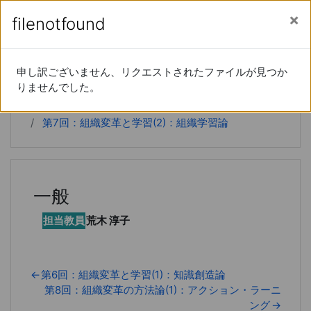
あなたは現在ゲストアクセスを利用しています (
ロ
メインコンテンツへスキップする
サイドパネル
filenotfound
filenotfound
グイン
)
経営学特論
申し訳ございません、リクエストされたファイルが見つか
申し訳ございません、リクエストされたファイルが見つか
りませんでした。
りませんでした。
Home
コース
20xx-66-15190
第7回：組織変革と学習(2)：組織学習論
一般
担当教員
荒木 淳子
←
第6回：組織変革と学習(1)：知識創造論
第8回：組織変革の方法論(1)：アクション・ラーニ
ング
→