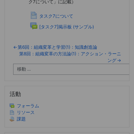
ク7について」に記載）
ページ
タスク7について
フォーラム
[タスク7]掲示板 (サンプル)
←
第6回：組織変革と学習(1)：知識創造論
第8回：組織変革の方法論(1)：アクション・ラーニ
ング
→
活動 をスキップする
活動
フォーラム
リソース
課題