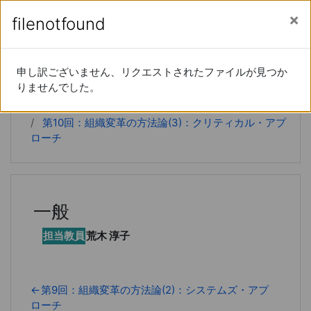
あなたは現在ゲストアクセスを利用しています (
ロ
メインコンテンツへスキップする
サイドパネル
filenotfound
filenotfound
グイン
)
経営学特論
申し訳ございません、リクエストされたファイルが見つか
申し訳ございません、リクエストされたファイルが見つか
りませんでした。
りませんでした。
Home
コース
20xx-66-15190
第10回：組織変革の方法論(3)：クリティカル・アプ
ローチ
一般
担当教員
荒木 淳子
←
第9回：組織変革の方法論(2)：システムズ・アプ
ローチ