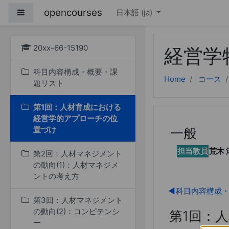
メインコンテンツへス
opencourses
サイドパネル
日本語 ‎(ja)‎
20xx-66-15190
経営学
科目内容構成・概要・課
Home
コース
題リスト
第1回：人材育成における
経営学的アプローチの位
置づけ
一般
担当教員
荒木 
第2回：人材マネジメント
の動向(1)：人材マネジメ
ントの考え方
◀︎
科目内容構成
第3回：人材マネジメント
の動向(2)：コンピテンシ
第1回：
ー