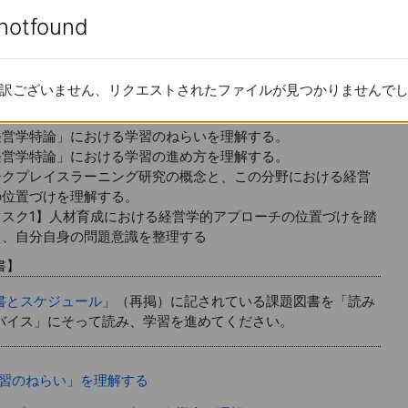
置づけ
enotfound
enotfound
人材育成における経営学的アプローチの
回講義
訳ございません、リクエストされたファイルが見つかりませんで
訳ございません、リクエストされたファイルが見つかりませんで
学習内容
経営学特論」における学習のねらいを理解する。
経営学特論」における学習の進め方を理解する。
ークプレイスラーニング研究の概念と、この分野における経営
の位置づけを理解する。
タスク1】人材育成における経営学的アプローチの位置づけを踏
え、自分自身の問題意識を整理する
書】
書とスケジュール
」（再掲）に記されている課題図書を「読み
バイス」にそって読み、学習を進めてください。
ページ
習のねらい」を理解する