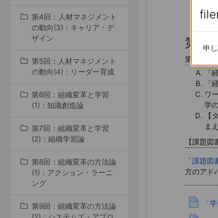
fil
fil
第4回：人材マネジメント
第1回：
の動向(3)：キャリア・デ
ザイン
第1
申し
申し
第1回の
第5回：人材マネジメント
の動向(4)：リーダー育成
「
「
ワ
第6回：組織変革と学習
学
(1)：知識創造論
【
ま
第7回：組織変革と学習
(2)：組織学習論
【課題図
「
課題図
第8回：組織変革の方法論
方のアド
(1)：アクション・ラーニ
ング
「学
第9回：組織変革の方法論
(2)：システムズ・アプロ